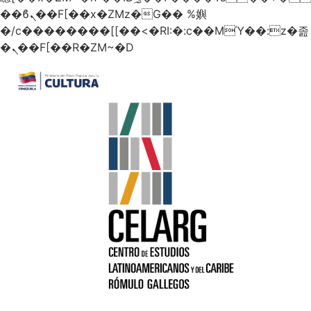
��ϐܢ��F[��x�ZMz�G�� %嬩
�/c��������[[��<�RI:�:c��MΎ��:z�졾
�ܢ��F[��R�ZM~�D