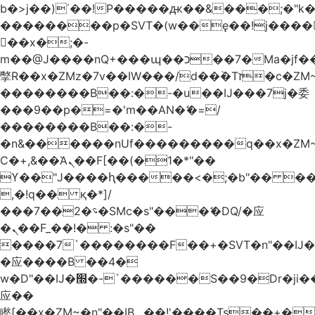
b�>j��)΄��!P�����ԫ��&���;�"k��B
��������p�SVT�(w��ę��!j����
��x�;�-
m��@J����nQ+���պ��כ��7�Ma�jf��J��ͱ4j���Ѳ�
撆R��x�ZMz�7v��IW���/d��ٞ�Тז�c�ZM~�ji�� ߒ��sQz�����Ԡ��DW��3�De�n"��M�+/
��������B��:�-�u��IJ���7j�委
���9��p�=�'m��AN�ޭ�=/
��������B��:�-
�n&������nUf���������q��x�ZM
Ϲ�+,&��Ὰܢ��F[��(�1�*"��
ϒ��"J����ԧ�����<�;�b"�� ���"j����
,�!q�� қ�*]/
���؝�2��7�SMc�s"���ޭ�DQ/�应
�ܢ��F_��!� :�s"��
����7`��������F��+�SVT�n"��IJ�
�应����B ��4�
w�D"��IJ�׭�-`������S��9�Dr�ji��EJ߅��gJ�
应��
矁[��x�ZM~�n"��IB؃��!'����Тѕ��+��(m��IK�ʭ�/|