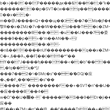
b�>j��)΄��!P�����ԫ��&���;�"k��B
��������p�SVT�(w��ę��!j����
��x�;�-
m��@J����nQ+���պ��כ��7�Ma�jf��J��ͱ4j���Ѳ�
撆R��x�ZMz�7v��IW���/d��ٞ�Тז�c�ZM~�ji�� ߒ��sQz�����Ԡ��DW��3�De�n"��M�+/
��������B��:�-�u��IJ���7j�委
���9��p�=�'m��AN�ޭ�=/
��������B��:�-
�n&������nUf���������q��x�ZM
Ϲ�+,&��Ὰܢ��F[��(�1�*"��
ϒ��"J����ԧ�����<�;�b"�� ���"j����
,�!q�� қ�*]/
���؝�2��7�SMc�s"���ޭ�DQ/�应
�ܢ��F_��!� :�s"��
����7`��������F��+�SVT�n"��IJ�
�应����B ��4�
w�D"��IJ�׭�-`������S��9�Dr�ji��EJ߅��gJ�
应��
矁[��x�ZM~�n"��IB؃��!'����Тѕ��+��(m��IK�ʭ�/|