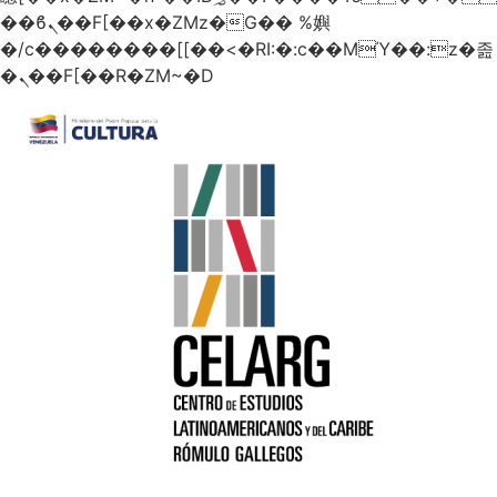
��ϐܢ��F[��x�ZMz�G�� %嬩
�/c��������[[��<�RI:�:c��MΎ��:z�졾
�ܢ��F[��R�ZM~�D